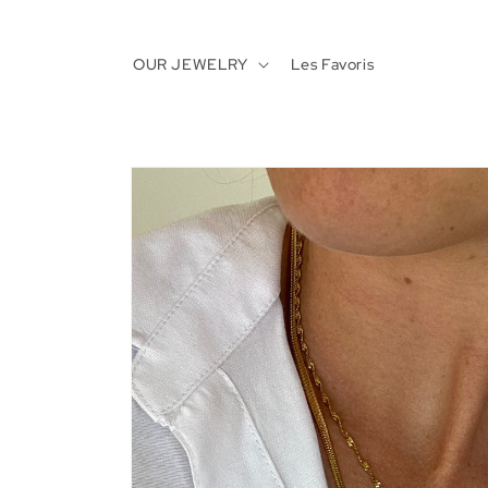
Skip to
content
OUR JEWELRY
Les Favoris
Skip to
product
information