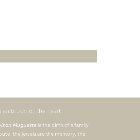
 ambition of the heart
ison Muguette
is the birth of a family
ibute, the jewels are the memory, the