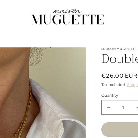
MAISON MUGUETTE
Double
Regular
€26,00 EUR
price
Tax included.
Shipp
Quantity
Decrease
quantity
for
Double
Collier