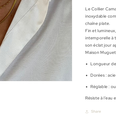
Camarat
Le Collier Cama
inoxydable com
chaîne plate.
Fin et lumineux
intemporelle à t
son éclat jour a
Maison Muguet
Longueur de 
Dorées :
acie
Réglable : ou
Résiste à l’eau 
Share